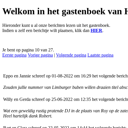
Welkom in het gastenboek van 
Hieronder kunt u al onze berichten lezen uit het gastenboek.
Indien u zelf een berichtje wilt plaatsen, klik dan
HIER
.
Je bent op pagina 10 van 27.
Eerste pagina
Vorige pagina
|
Volgende pagina
Laatste pagina
Eppo en Jannie schreef op 01-08-2022 om 16:29 het volgende berich
Zouden jullie nummer van Limburger buben willen draaien titel abschi
Willy en Gerda schreef op 25-06-2022 om 12:35 het volgende bericht
Wat een geweldig rustig pratende DJ in de plaats van Roy op de za
Heel hartelijk dank Robert.
Bart en Clara schreef op 22-05-2022 om 14:44 het volgende bericht: