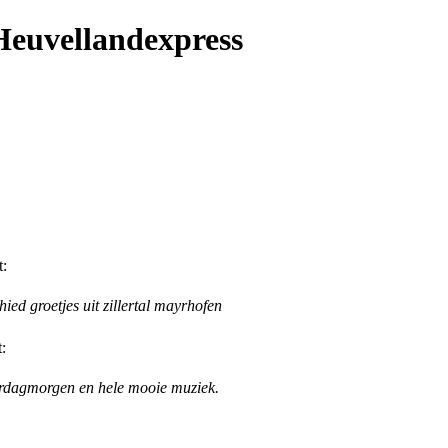
Heuvellandexpress
t:
ed groetjes uit zillertal mayrhofen
:
terdagmorgen en hele mooie muziek.