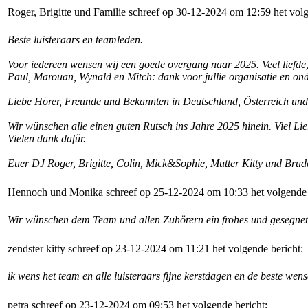
Roger, Brigitte und Familie schreef op 30-12-2024 om 12:59 het volg
Beste luisteraars en teamleden.
Voor iedereen wensen wij een goede overgang naar 2025. Veel liefde
Paul, Marouan, Wynald en Mitch: dank voor jullie organisatie en on
Liebe Hörer, Freunde und Bekannten in Deutschland, Österreich und
Wir wünschen alle einen guten Rutsch ins Jahre 2025 hinein. Viel 
Vielen dank dafür.
Euer DJ Roger, Brigitte, Colin, Mick&Sophie, Mutter Kitty und Bru
Hennoch und Monika schreef op 25-12-2024 om 10:33 het volgende 
Wir wünschen dem Team und allen Zuhörern ein frohes und gesegnete
zendster kitty schreef op 23-12-2024 om 11:21 het volgende bericht:
ik wens het team en alle luisteraars fijne kerstdagen en de beste wen
petra schreef op 23-12-2024 om 09:53 het volgende bericht: